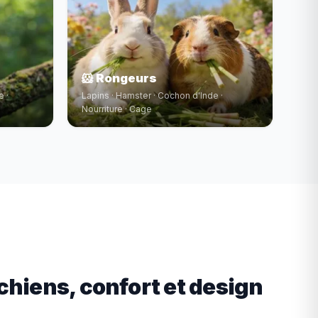
🐹 Rongeurs
e ·
Lapins · Hamster · Cochon d'Inde ·
Nourriture · Cage
chiens, confort et design