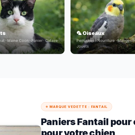
ats
🦜 Oiseaux
hat · Maine Coon · Panier · Cataire
Perruches · Nourriture · Mangeoir
e
Jouets
⭐ MARQUE VEDETTE : FANTAIL
Paniers Fantail pour 
pour votre chien