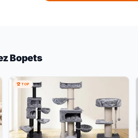
ez Bopets
🏆 TOP