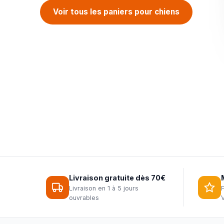
Voir tous les paniers pour chiens
Arbre à chat Maine Coon
Mangeoires
Collection Fantail
Livraison gratuite dès 70€
Livraison en 1 à 5 jours
ouvrables