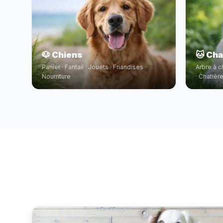
🐶 Chiens
🐱 Ch
Panier · Fantail · Jouets · Friandises ·
Arbre à c
Nourriture
· Chatièr