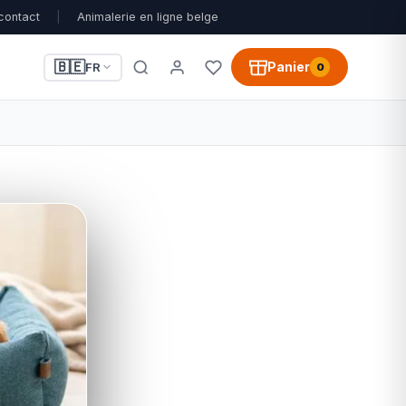
contact
|
Animalerie en ligne belge
🇧🇪
Panier
FR
0