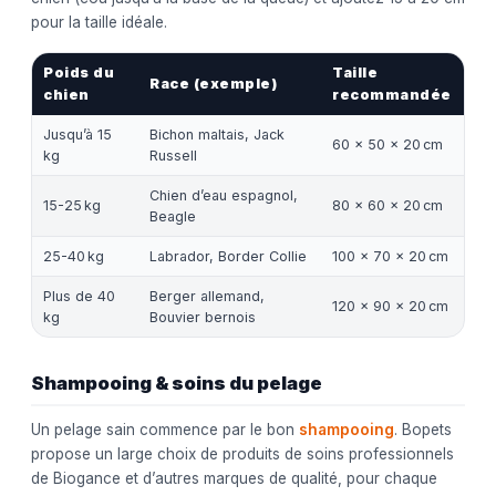
pour la taille idéale.
Poids du
Taille
Race (exemple)
chien
recommandée
Jusqu’à 15
Bichon maltais, Jack
60 × 50 × 20 cm
kg
Russell
Chien d’eau espagnol,
15-25 kg
80 × 60 × 20 cm
Beagle
25-40 kg
Labrador, Border Collie
100 × 70 × 20 cm
Plus de 40
Berger allemand,
120 × 90 × 20 cm
kg
Bouvier bernois
Shampooing & soins du pelage
Un pelage sain commence par le bon
shampooing
. Bopets
propose un large choix de produits de soins professionnels
de Biogance et d’autres marques de qualité, pour chaque