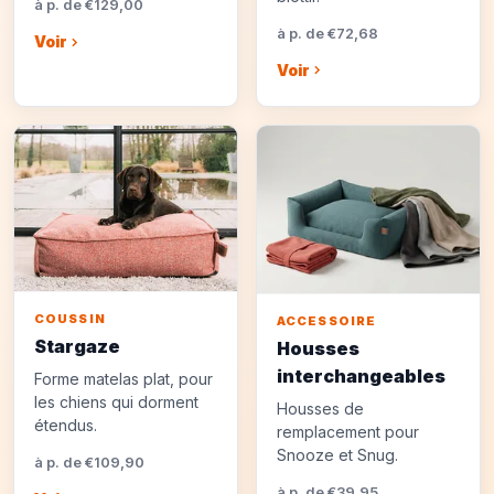
à p. de €129,00
à p. de €72,68
Voir
Voir
COUSSIN
ACCESSOIRE
Stargaze
Housses
interchangeables
Forme matelas plat, pour
les chiens qui dorment
Housses de
étendus.
remplacement pour
Snooze et Snug.
à p. de €109,90
à p. de €39,95