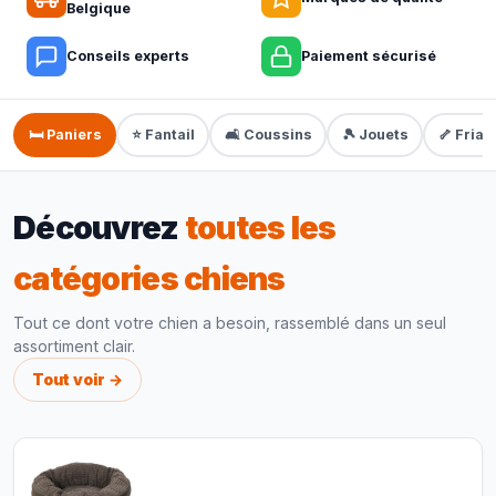
Belgique
Conseils experts
Paiement sécurisé
🛏️ Paniers
⭐ Fantail
🛋️ Coussins
🎾 Jouets
🦴 Fria
Découvrez
toutes les
catégories chiens
Tout ce dont votre chien a besoin, rassemblé dans un seul
assortiment clair.
Tout voir →