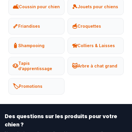
🛋️
🎾
Coussin pour chien
Jouets pour chiens
🦴
🥣
Friandises
Croquettes
🧴
🦮
Shampooing
Colliers & Laisses
Tapis
🐶
🐱
Arbre à chat grand
d’apprentissage
🏷️
Promotions
Des questions sur les produits pour votre
chien ?