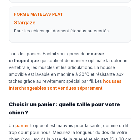
FORME MATELAS PLAT
Stargaze
Pour les chiens qui dorment étendus ou écartés.
Tous les paniers Fantail sont garnis de
mousse
orthopédique
qui soutient de manière optimale la colonne
vertébrale, les muscles et les articulations. La housse
amovible est lavable en machine à 30°C et résistante aux
taches grâce au revêtement spécial par fil. Les
housses
interchangeables sont vendues séparément
.
Choisir un panier : quelle taille pour votre
chien ?
Un
panier
trop petit est mauvais pour la santé, comme un lit
trop court pour nous. Mesurez la longueur du dos de votre
chien (cou jusqu’à la base de la queue) et ajoutez 15 à 20 cm