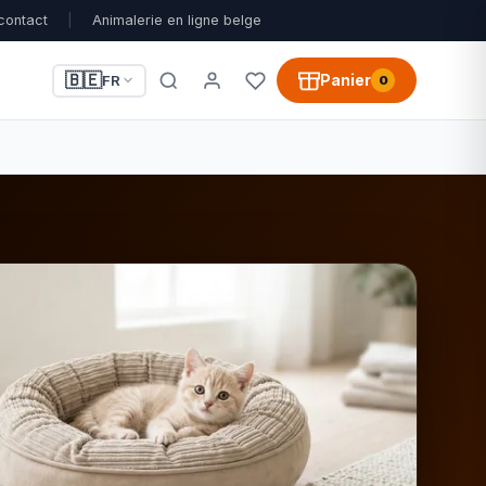
contact
|
Animalerie en ligne belge
🇧🇪
Panier
FR
0