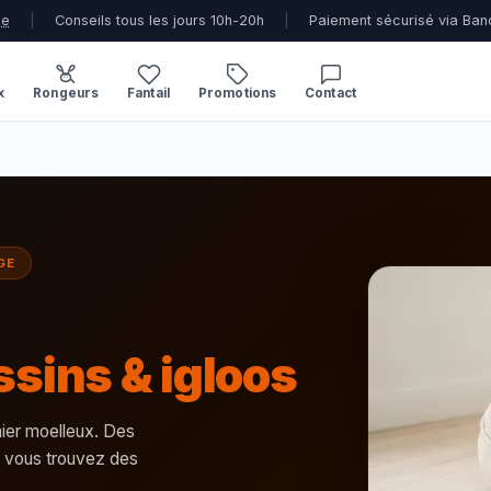
ue
|
Conseils tous les jours 10h-20h
|
Paiement sécurisé via Ban
x
Rongeurs
Fantail
Promotions
Contact
GE
ssins & igloos
nier moelleux. Des
ts vous trouvez des