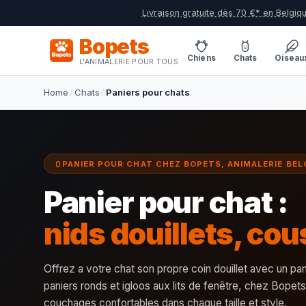
Livraison gratuite dès 70 €* en Belgiq
Bopets
Chiens
Chats
Oiseau
L'ANIMALERIE POUR TOUS
Home
/
Chats
/
Paniers pour chats
PANIER POUR CHAT CHEZ BOPETS, ANIMALERIE BEL
Panier pour chat :
nids douillets, cou
Offrez a votre chat son propre coin douillet avec un pa
paniers ronds et igloos aux lits de fenêtre, chez Bope
couchages confortables dans chaque taille et style.