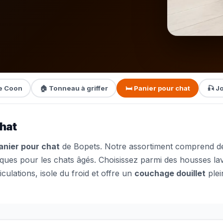
ne Coon
🏠 Tonneau à griffer
🛏️ Panier pour chat
🎣 J
chat
anier pour chat
de Bopets. Notre assortiment comprend 
ues pour les chats âgés. Choisissez parmi des housses lava
iculations, isole du froid et offre un
couchage douillet
plei