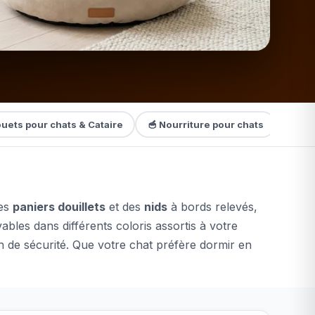
ouets pour chats & Cataire
🥣 Nourriture pour chats
🧹 Li
des
paniers douillets
et des
nids
à bords relevés,
bles dans différents coloris assortis à votre
n de sécurité. Que votre chat préfère dormir en