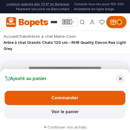
Livraison gratuite dès 70 €* en Belgique
Conseils tous les jours 10h-20h
Paiement sécurisé via Bancontact
Animalerie en ligne belge
Bopets
🇧🇪
0
Accueil
Chats
Arbres à chat Maine Coon
Arbre à chat Grands Chats 120 cm – RHR Quality Devon Rex Light
Grey
Ajouté au panier
Commander
Voir le panier
Continuer vos achats