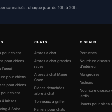
 personnalisés, chaque jour de 10h à 20h.
NS
CHATS
OISEAUX
s pour chiens
Arbres à chat
Perruches
ns pour chiens
Arbres à chat grandes
Nourriture oiseaux
races
d'intérieur
 Fantail
Arbres à chat Maine
Mangeoires
ture pour chiens
Coon
Nichoirs
ises pour chiens
Pièces détachées
Nourriture oiseaux
 pour chiens
arbre à chat
jardin
s & laisses
Tonneaux à griffer
Jouets pour oiseau
ing & Soins
Paniers pour chats