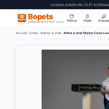
Livraison gratuite dès 70 €* en Belgiq
Bopets
Chiens
Chats
Oiseau
L'ANIMALERIE POUR TOUS
Accueil
/
Chats
/
Arbres à chat
/
Arbre à chat Maine Coon Lou