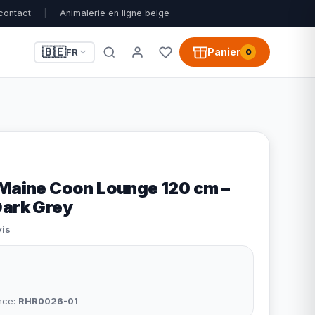
contact
|
Animalerie en ligne belge
🇧🇪
Panier
FR
0
 Maine Coon Lounge 120 cm –
Dark Grey
vis
nce:
RHR0026-01