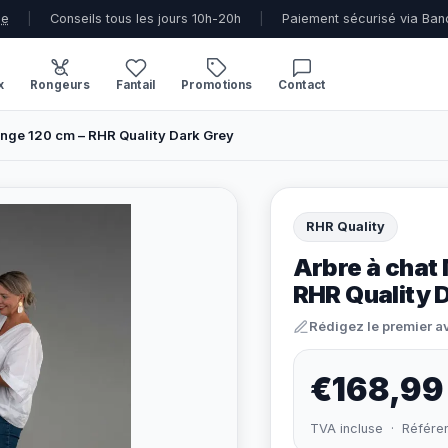
ue
|
Conseils tous les jours 10h-20h
|
Paiement sécurisé via Ban
x
Rongeurs
Fantail
Promotions
Contact
nge 120 cm – RHR Quality Dark Grey
RHR Quality
Arbre à chat
RHR Quality 
Rédigez le premier a
€168,99
TVA incluse · Référe