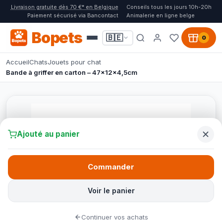
Livraison gratuite dès 70 €* en Belgique
Conseils tous les jours 10h-20h
Paiement sécurisé via Bancontact
Animalerie en ligne belge
Bopets
🇧🇪
0
Accueil
Chats
Jouets pour chat
Bande à griffer en carton – 47x12x4,5cm
Ajouté au panier
Commander
Voir le panier
Continuer vos achats