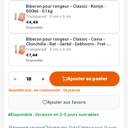
Biberon pour rongeur – Classic - Konijn -
600ml - 0.1 kg
Transparant · 0 cm x 0 cm
€4,49
Disponible
Biberon pour rongeur – Classic - Cavia -
Chinchilla - Rat - Gerbil - Eekhoorn - Fret -
Knaagdier - Konijn - Degoe - 1100ml - 0.1 kg
Transparant · 0 cm x 0 cm
€7,44
Disponible
−
+
Ajouter au panier
Quantité min. de commande : 18 pièces
Ajouter aux favoris
Disponible : livraison en 2-5 jours ouvrables
Paiement sécurisé
Gratuit dès 70 €*
Retour sous 14 jours