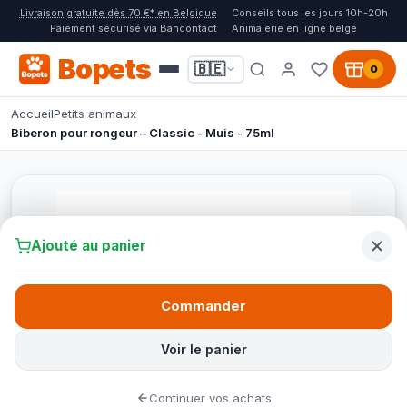
Livraison gratuite dès 70 €* en Belgique
Conseils tous les jours 10h-20h
Paiement sécurisé via Bancontact
Animalerie en ligne belge
Bopets
🇧🇪
0
Accueil
Petits animaux
Biberon pour rongeur – Classic - Muis - 75ml
Ajouté au panier
Commander
Voir le panier
Continuer vos achats