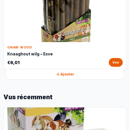
GNAW WOOD
Knaaghout wilg – Esve
€6,01
Voir
Ajouter
Vus récemment