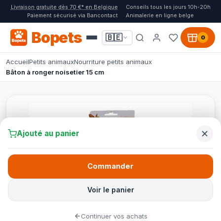
Livraison gratuite dès 70 €* en Belgique
Conseils tous les jours 10h-20h
Paiement sécurisé via Bancontact
Animalerie en ligne belge
Bopets
🇧🇪
0
Accueil
Petits animaux
Nourriture petits animaux
Bâton à ronger noisetier 15 cm
Ajouté au panier
Commander
Voir le panier
Continuer vos achats