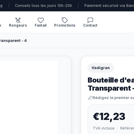
ue
|
Conseils tous les jours 10h-20h
|
Paiement sécurisé via Ban
x
Rongeurs
Fantail
Promotions
Contact
ransparent - 4
Vadigran
Bouteille d'e
Transparent 
Rédigez le premier a
€12,23
TVA incluse · Référe