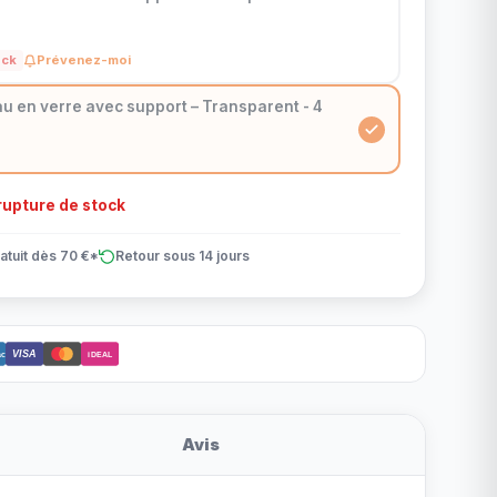
ock
Prévenez-moi
au en verre avec support – Transparent - 4
upture de stock
atuit dès 70 €*
Retour sous 14 jours
VISA
ct
iDEAL
Avis