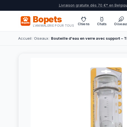
Livraison gratuite dès 70 €* en Belgiq
Bopets
Chiens
Chats
Oiseau
L'ANIMALERIE POUR TOUS
Accueil
/
Oiseaux
/
Bouteille d'eau en verre avec support – T