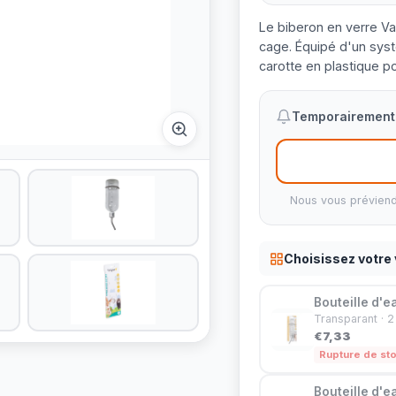
Le biberon en verre Vad
cage. Équipé d'un syst
carotte en plastique po
Temporairement 
Nous vous préviend
Choisissez votre 
Bouteille d'e
Transparant · 2
€7,33
Rupture de st
Bouteille d'e