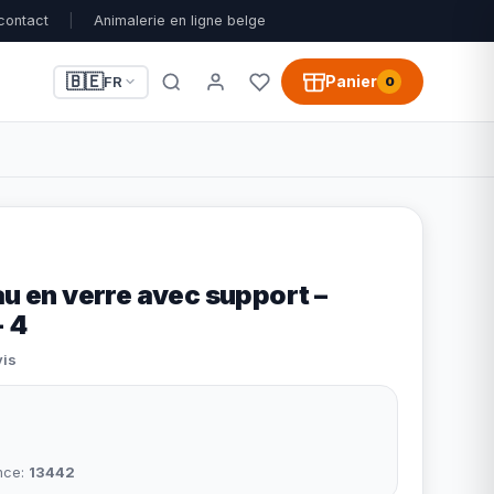
contact
|
Animalerie en ligne belge
🇧🇪
Panier
FR
0
au en verre avec support –
- 4
vis
nce:
13442