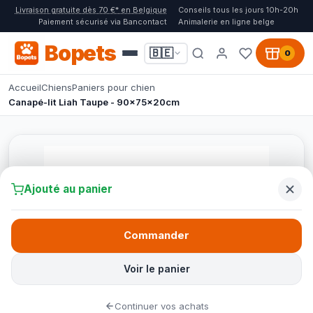
Livraison gratuite dès 70 €* en Belgique
Conseils tous les jours 10h-20h
Paiement sécurisé via Bancontact
Animalerie en ligne belge
Bopets
🇧🇪
0
Accueil
Chiens
Paniers pour chien
Canapé-lit Liah Taupe - 90x75x20cm
Ajouté au panier
Commander
Voir le panier
Continuer vos achats