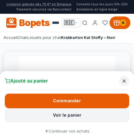
Livraison gratuite dès 70 €* en Belgique
Conseils tous les jours 10h-20h
Paiement sécurisé via Bancontact
Animalerie en ligne belge
Bopets
🇧🇪
0
Accueil
Chats
Jouets pour chat
Krabkarton Kat Sloffy – Noir
Ajouté au panier
Commander
Voir le panier
Continuer vos achats