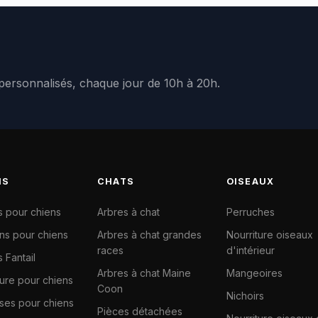
 personnalisés, chaque jour de 10h à 20h.
NS
CHATS
OISEAUX
s pour chiens
Arbres à chat
Perruches
ns pour chiens
Arbres à chat grandes
Nourriture oiseaux
races
d'intérieur
 Fantail
Arbres à chat Maine
Mangeoires
ture pour chiens
Coon
Nichoirs
ises pour chiens
Pièces détachées