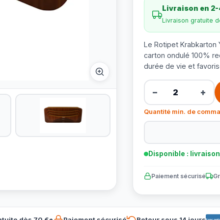
Livraison en 2-
Livraison gratuite 
Le Rotipet Krabkarton 
carton ondulé 100% rec
durée de vie et favoris
−
+
Quantité min. de comma
Disponible : livraiso
Paiement sécurisé
Gr
atuite dès 70 €*
Paiement sécurisé
Retour sous 14 jours
Banconta