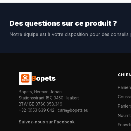
Des questions sur ce produit ?
Notre équipe est à votre disposition pour des conseils
CHIE
B
opets
Panier
Bopets, Herman Johan
Coussi
Stationsstraat 157, 9450 Haaltert
BTW: BE 0760.058.346
Paniers
+32 (0)53 839 642
·
care@bopets.eu
Nourri
Suivez-nous sur Facebook
Friand