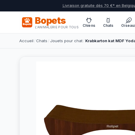
Livraison gratuite dès 70 €* en Belgiq
Bopets
Chiens
Chats
Oiseau
L'ANIMALERIE POUR TOUS
Accueil
/
Chats
/
Jouets pour chat
/
Krabkarton kat MDF Yoda