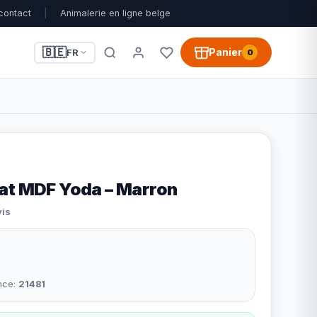
contact
|
Animalerie en ligne belge
🇧🇪
Panier
FR
0
at MDF Yoda – Marron
vis
nce:
21481