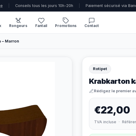
ue
|
Conseils tous les jours 10h-20h
|
Paiement sécurisé via Ban
x
Rongeurs
Fantail
Promotions
Contact
 – Marron
Rotipet
Krabkarton k
Rédigez le premier a
€22,00
TVA incluse · Référe