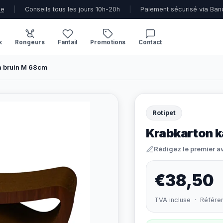
ue
|
Conseils tous les jours 10h-20h
|
Paiement sécurisé via Ban
x
Rongeurs
Fantail
Promotions
Contact
a bruin M 68cm
Rotipet
Krabkarton k
Rédigez le premier a
€38,50
TVA incluse · Référe