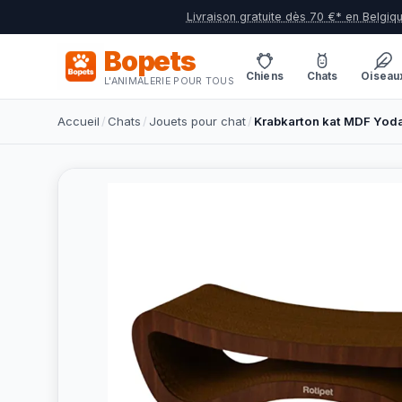
Livraison gratuite dès 70 €* en Belgiq
Bopets
Chiens
Chats
Oiseau
L'ANIMALERIE POUR TOUS
Accueil
/
Chats
/
Jouets pour chat
/
Krabkarton kat MDF Yod