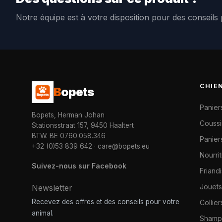
Notre équipe est à votre disposition pour des conseils
CHIE
B
opets
Panier
Bopets, Herman Johan
Coussi
Stationsstraat 157, 9450 Haaltert
BTW: BE 0760.058.346
Paniers
+32 (0)53 839 642
·
care@bopets.eu
Nourri
Suivez-nous sur Facebook
Friand
Jouets
Newsletter
Recevez des offres et des conseils pour votre
Collier
animal.
Shampo