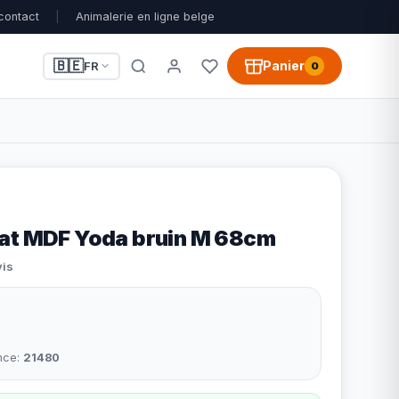
contact
|
Animalerie en ligne belge
🇧🇪
Panier
FR
0
at MDF Yoda bruin M 68cm
vis
nce:
21480