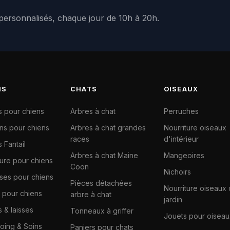
 personnalisés, chaque jour de 10h à 20h.
NS
CHATS
OISEAUX
s pour chiens
Arbres à chat
Perruches
ns pour chiens
Arbres à chat grandes
Nourriture oiseaux
races
d'intérieur
 Fantail
Arbres à chat Maine
Mangeoires
ture pour chiens
Coon
Nichoirs
ises pour chiens
Pièces détachées
Nourriture oiseaux
 pour chiens
arbre à chat
jardin
s & laisses
Tonneaux à griffer
Jouets pour oiseau
ing & Soins
Paniers pour chats