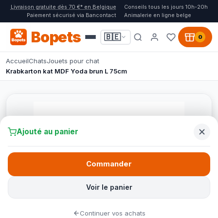
Livraison gratuite dès 70 €* en Belgique
Conseils tous les jours 10h-20h
Paiement sécurisé via Bancontact
Animalerie en ligne belge
Bopets
🇧🇪
0
Accueil
Chats
Jouets pour chat
Krabkarton kat MDF Yoda brun L 75cm
Ajouté au panier
Commander
Voir le panier
Continuer vos achats