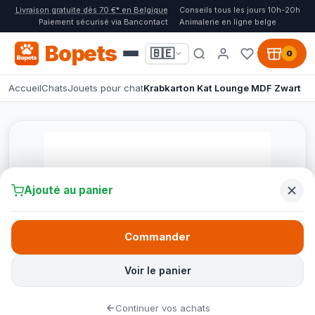
Livraison gratuite dès 70 €* en Belgique
Conseils tous les jours 10h-20h
Paiement sécurisé via Bancontact
Animalerie en ligne belge
Bopets
🇧🇪
0
Accueil
Chats
Jouets pour chat
Krabkarton Kat Lounge MDF Zwart
Ajouté au panier
Commander
Voir le panier
Continuer vos achats