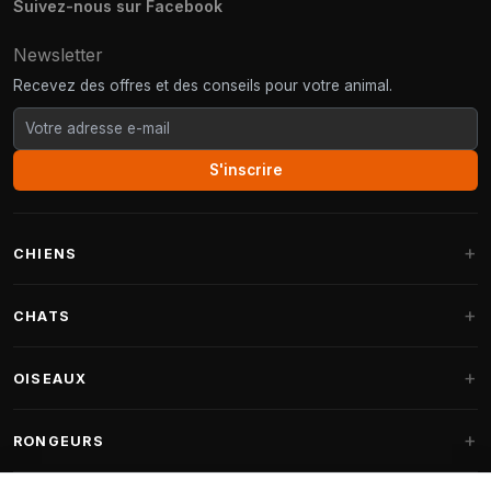
Suivez-nous sur Facebook
Newsletter
Recevez des offres et des conseils pour votre animal.
S'inscrire
CHIENS
Paniers pour chiens
CHATS
Coussins pour chiens
Arbres à chat
OISEAUX
Paniers Fantail
Arbres à chat grandes races
Nourriture pour chiens
Perruches
RONGEURS
Arbres à chat Maine Coon
Friandises pour chiens
Nourriture oiseaux d'intérieur
Pièces détachées arbre à chat