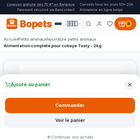
Livraison gratuite dès 70 €* en Belgique
Conseils tous les jours 10h-20h
Paiement sécurisé via Bancontact
Animalerie en ligne belge
Bopets
🇧🇪
0
Accueil
Petits animaux
Nourriture petits animaux
Alimentation complète pour cobaye Tasty - 2kg
Ajouté au panier
Commander
Voir le panier
Continuer vos achats