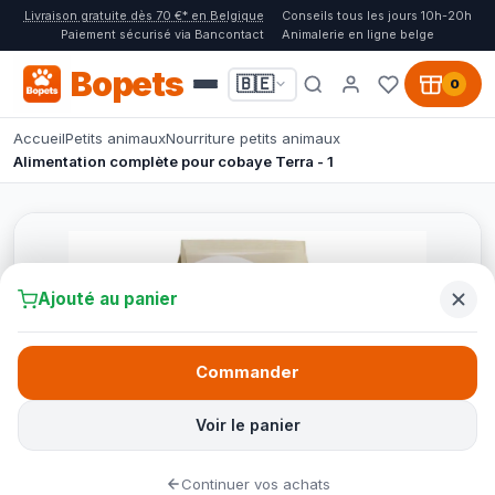
Livraison gratuite dès 70 €* en Belgique
Conseils tous les jours 10h-20h
Paiement sécurisé via Bancontact
Animalerie en ligne belge
Bopets
🇧🇪
0
Accueil
Petits animaux
Nourriture petits animaux
Alimentation complète pour cobaye Terra - 1
Ajouté au panier
Commander
Voir le panier
Continuer vos achats