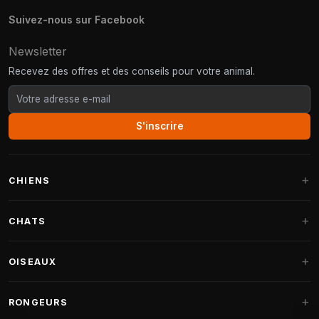
Suivez-nous sur Facebook
Newsletter
Recevez des offres et des conseils pour votre animal.
S'inscrire
CHIENS
Paniers pour chiens
CHATS
Coussins pour chiens
Arbres à chat
OISEAUX
Paniers Fantail
Arbres à chat grandes races
Nourriture pour chiens
Perruches
RONGEURS
Arbres à chat Maine Coon