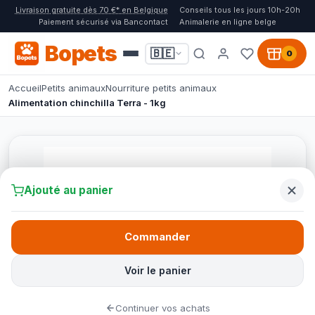
Livraison gratuite dès 70 €* en Belgique
Conseils tous les jours 10h-20h
Paiement sécurisé via Bancontact
Animalerie en ligne belge
Bopets
🇧🇪
0
Accueil
Petits animaux
Nourriture petits animaux
Alimentation chinchilla Terra - 1kg
Ajouté au panier
Commander
Voir le panier
Continuer vos achats