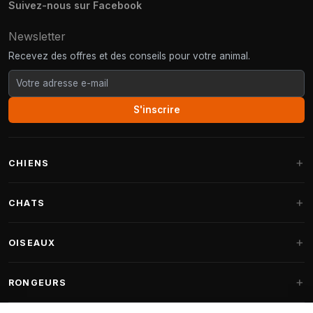
Suivez-nous sur Facebook
Newsletter
Recevez des offres et des conseils pour votre animal.
S'inscrire
CHIENS
Paniers pour chiens
CHATS
Coussins pour chiens
Arbres à chat
OISEAUX
Paniers Fantail
Arbres à chat grandes races
Nourriture pour chiens
Perruches
RONGEURS
Arbres à chat Maine Coon
Friandises pour chiens
Nourriture oiseaux d'intérieur