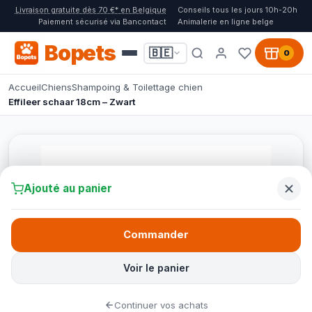
Livraison gratuite dès 70 €* en Belgique
Conseils tous les jours 10h-20h
Paiement sécurisé via Bancontact
Animalerie en ligne belge
Bopets
🇧🇪
0
Accueil
Chiens
Shampoing & Toilettage chien
Effileer schaar 18cm – Zwart
Ajouté au panier
Commander
Voir le panier
Continuer vos achats