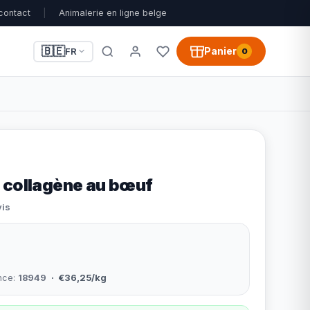
contact
|
Animalerie en ligne belge
🇧🇪
Panier
FR
0
 collagène au bœuf
vis
nce:
18949
· €36,25/kg