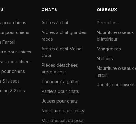
NS
CHATS
OISEAUX
s pour chiens
Arbres à chat
Perruches
ns pour chiens
Arbres à chat grandes
Nourriture oiseaux
races
d'intérieur
 Fantail
Arbres à chat Maine
Mangeoires
ture pour chiens
Coon
Nichoirs
ises pour chiens
Pièces détachées
Nourriture oiseaux
 pour chiens
arbre à chat
jardin
s & laisses
Tonneaux à griffer
Jouets pour oiseau
ing & Soins
Paniers pour chats
Jouets pour chats
Nourriture pour chats
Mur d'escalade pour
chats