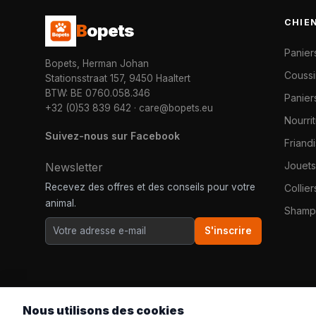
CHIE
B
opets
Panier
Bopets, Herman Johan
Coussi
Stationsstraat 157, 9450 Haaltert
BTW: BE 0760.058.346
Paniers
+32 (0)53 839 642
·
care@bopets.eu
Nourri
Suivez-nous sur Facebook
Friand
Jouets
Newsletter
Recevez des offres et des conseils pour votre
Collier
animal.
Shampo
S'inscrire
Nous utilisons des cookies