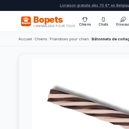
Livraison gratuite dès 70 €* en Belgiq
Bopets
Chiens
Chats
Oiseau
L'ANIMALERIE POUR TOUS
Accueil
/
Chiens
/
Friandises pour chien
/
Bâtonnets de colla