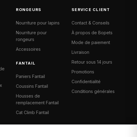
RONGEURS
SERVICE CLIENT
Nourriture pour lapins
Contact & Conseils
Nourriture pour
À propos de Bopets
rongeurs
Mode de paiement
Accessoires
Livraison
Retour sous 14 jours
FANTAIL
 de
Promotions
Paniers Fantail
Confidentialité
x
Coussins Fantail
Conditions générales
Housses de
remplacement Fantail
Cat Climb Fantail