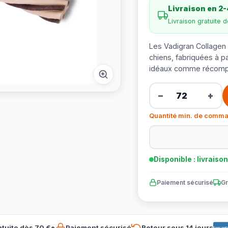
Livraison en 2-
Livraison gratuite 
Les Vadigran Collagen 
chiens, fabriquées à p
idéaux comme récomp
−
+
Quantité min. de comma
Disponible : livraiso
Paiement sécurisé
Gr
atuite dès 70 €*
Paiement sécurisé
Retour sous 14 jours
Banconta