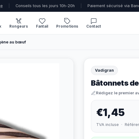
ue
|
Conseils tous les jours 10h-20h
|
Paiement sécurisé via Ban
x
Rongeurs
Fantail
Promotions
Contact
gène au bœuf
Vadigran
Bâtonnets de
Rédigez le premier a
€1,45
TVA incluse · Référe