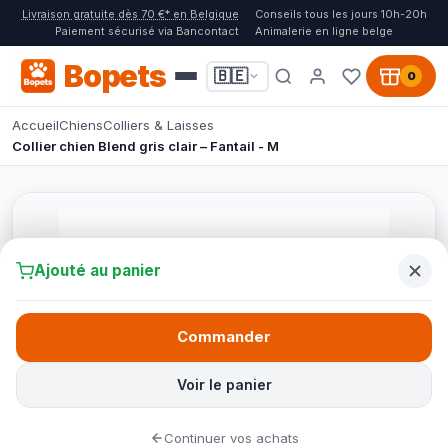
Livraison gratuite dès 70 €* en Belgique
Conseils tous les jours 10h-20h
Paiement sécurisé via Bancontact
Animalerie en ligne belge
Bopets
🇧🇪
0
Accueil
Chiens
Colliers & Laisses
Collier chien Blend gris clair – Fantail - M
Ajouté au panier
Commander
Voir le panier
Continuer vos achats