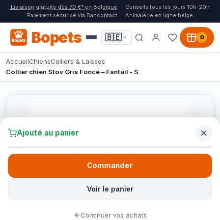
Livraison gratuite dès 70 €* en Belgique
Conseils tous les jours 10h-20h
Paiement sécurisé via Bancontact
Animalerie en ligne belge
Bopets
🇧🇪
0
Accueil
Chiens
Colliers & Laisses
Collier chien Stov Gris Foncé – Fantail - S
Ajouté au panier
Commander
Voir le panier
Continuer vos achats