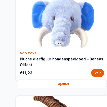
DOG TOYS
Pluche dierfiguur hondenspeelgoed – Boneys
Olifant
€11,22
Voir
Ajouter