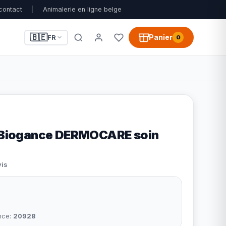
contact
|
Animalerie en ligne belge
🇧🇪
Panier
FR
0
n Biogance DERMOCARE soin
vis
nce:
20928