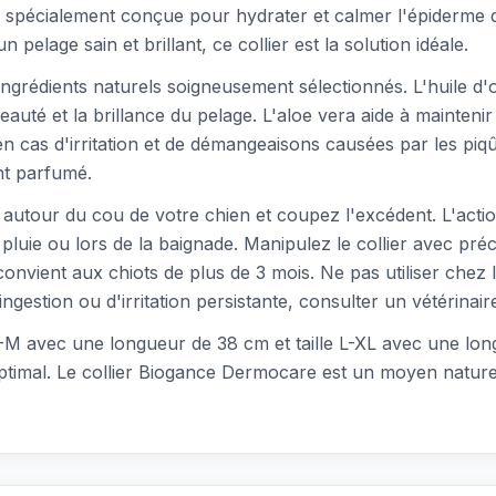
, spécialement conçue pour hydrater et calmer l'épiderme d
pelage sain et brillant, ce collier est la solution idéale.
ingrédients naturels soigneusement sélectionnés. L'huile d'
beauté et la brillance du pelage. L'aloe vera aide à mainteni
 en cas d'irritation et de démangeaisons causées par les pi
nt parfumé.
lier autour du cou de votre chien et coupez l'excédent. L'actio
pluie ou lors de la baignade. Manipulez le collier avec préc
convient aux chiots de plus de 3 mois. Ne pas utiliser chez 
gestion ou d'irritation persistante, consulter un vétérinair
le S-M avec une longueur de 38 cm et taille L-XL avec une lon
ptimal. Le collier Biogance Dermocare est un moyen naturel