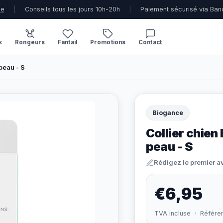
ue
|
Conseils tous les jours 10h-20h
|
Paiement sécurisé via Ban
x
Rongeurs
Fantail
Promotions
Contact
peau - S
Biogance
Collier chie
peau - S
Rédigez le premier a
€6,95
TVA incluse · Référe