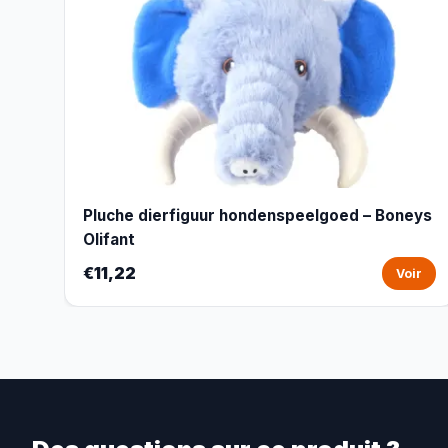
Pluche dierfiguur hondenspeelgoed – Boneys
Olifant
€11,22
Voir