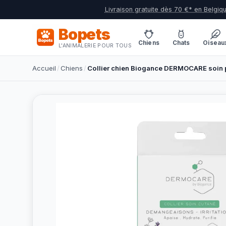
Livraison gratuite dès 70 €* en Belgiq
Bopets
Chiens
Chats
Oiseau
L'ANIMALERIE POUR TOUS
Accueil
/
Chiens
/
Collier chien Biogance DERMOCARE soin 