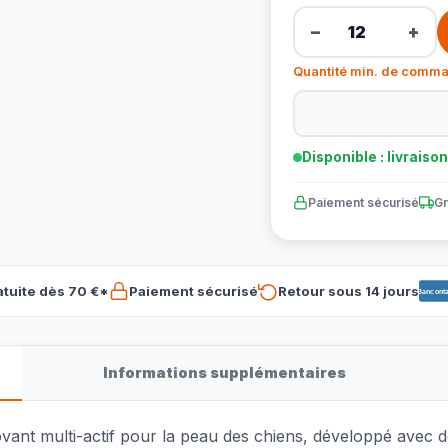
−
+
Quantité min. de comma
Disponible : livraiso
Paiement sécurisé
Gr
atuite dès 70 €*
Paiement sécurisé
Retour sous 14 jours
Banconta
Informations supplémentaires
vant multi-actif pour la peau des chiens, développé avec de