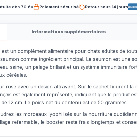
atuite dès 70 €*
Paiement sécurisé
Retour sous 14 jours
Banconta
Informations supplémentaires
st un complément alimentaire pour chats adultes de toutes
de saumon comme ingrédient principal. Le saumon est une sou
au saine, un pelage brillant et un système immunitaire fort
ux céréales.
ur rose avec un design attrayant. Sur le sachet figurent 
nçais est également représenté, indiquant que le produit e
 de 12 cm. Le poids net du contenu est de 50 grammes.
upoudrez les morceaux lyophilisés sur la nourriture quotidie
llage refermable, le booster reste frais longtemps et cons