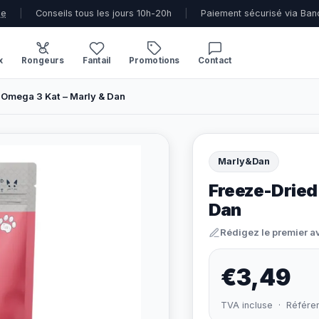
ue
|
Conseils tous les jours 10h-20h
|
Paiement sécurisé via Ban
x
Rongeurs
Fantail
Promotions
Contact
 Omega 3 Kat – Marly & Dan
Marly&Dan
Freeze-Dried
Dan
Rédigez le premier a
€3,49
TVA incluse · Référe