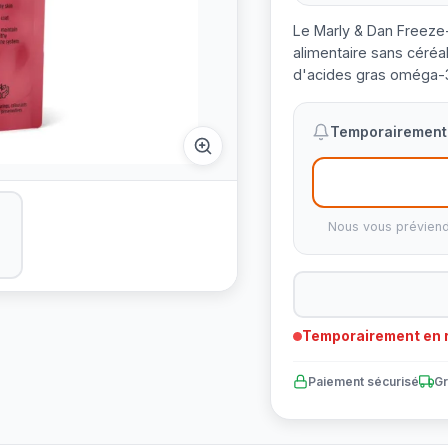
Le Marly & Dan Freez
alimentaire sans céré
d'acides gras oméga-
Temporairement 
Nous vous préviend
Temporairement en r
Paiement sécurisé
Gr