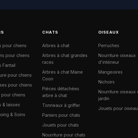
NS
CHATS
OISEAUX
s pour chiens
Arbres à chat
Perruches
ns pour chiens
Arbres à chat grandes
Nourriture oiseaux
races
d'intérieur
 Fantail
Arbres à chat Maine
Mangeoires
ture pour chiens
Coon
Nichoirs
ises pour chiens
Pièces détachées
Nourriture oiseaux
 pour chiens
arbre à chat
jardin
s & laisses
Tonneaux à griffer
Jouets pour oiseau
ing & Soins
Paniers pour chats
Jouets pour chats
Nourriture pour chats