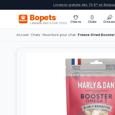
Livraison gratuite dès 70 €* en Belgiq
Bopets
Chiens
Chats
Oiseau
L'ANIMALERIE POUR TOUS
Accueil
/
Chats
/
Nourriture pour chat
/
Freeze-Dried Booster