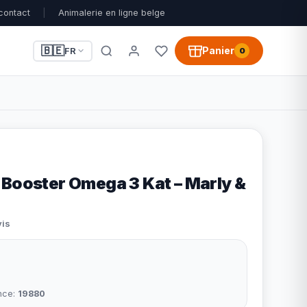
contact
|
Animalerie en ligne belge
🇧🇪
Panier
FR
0
 Booster Omega 3 Kat – Marly &
vis
nce:
19880