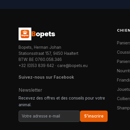
CHIE
B
opets
Panier
Bopets, Herman Johan
Coussi
Stationsstraat 157, 9450 Haaltert
BTW: BE 0760.058.346
Paniers
+32 (0)53 839 642
·
care@bopets.eu
Nourri
Suivez-nous sur Facebook
Friand
Jouets
Newsletter
Recevez des offres et des conseils pour votre
Collier
animal.
Shampo
S'inscrire