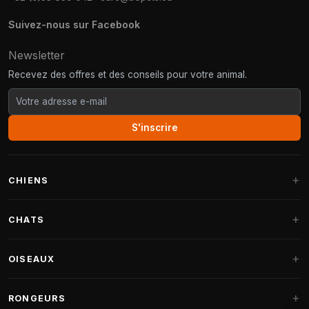
Suivez-nous sur Facebook
Newsletter
Recevez des offres et des conseils pour votre animal.
S'inscrire
CHIENS
Paniers pour chiens
CHATS
Coussins pour chiens
Arbres à chat
OISEAUX
Paniers Fantail
Arbres à chat grandes races
Nourriture pour chiens
Perruches
RONGEURS
Arbres à chat Maine Coon