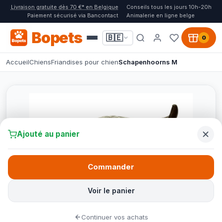
Livraison gratuite dès 70 €* en Belgique
Conseils tous les jours 10h-20h
Paiement sécurisé via Bancontact
Animalerie en ligne belge
Bopets
🇧🇪
0
Accueil
Chiens
Friandises pour chien
Schapenhoorns M
Ajouté au panier
Commander
Voir le panier
Continuer vos achats