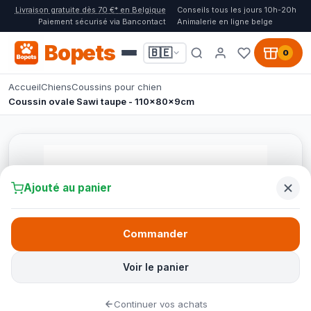
Livraison gratuite dès 70 €* en Belgique
Conseils tous les jours 10h-20h
Paiement sécurisé via Bancontact
Animalerie en ligne belge
Bopets
🇧🇪
0
Accueil
Chiens
Coussins pour chien
Coussin ovale Sawi taupe - 110x80x9cm
Ajouté au panier
Commander
Voir le panier
Continuer vos achats