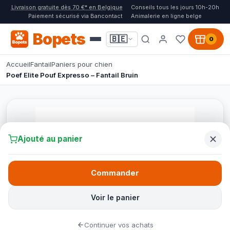
Livraison gratuite dès 70 €* en Belgique
Conseils tous les jours 10h-20h
Paiement sécurisé via Bancontact
Animalerie en ligne belge
Bopets
🇧🇪
0
Accueil
Fantail
Paniers pour chien
Poef Elite Pouf Expresso – Fantail Bruin
Ajouté au panier
Commander
Voir le panier
Continuer vos achats