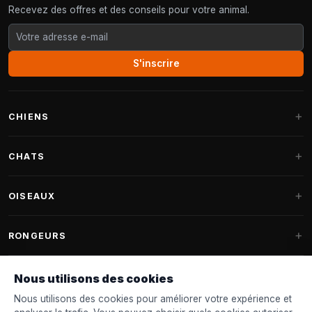
Recevez des offres et des conseils pour votre animal.
S'inscrire
CHIENS
Paniers pour chiens
CHATS
Coussins pour chiens
Arbres à chat
OISEAUX
Paniers Fantail
Arbres à chat grandes races
Nourriture pour chiens
Perruches
RONGEURS
Arbres à chat Maine Coon
Friandises pour chiens
Nourriture oiseaux d'intérieur
Pièces détachées arbre à chat
Nourriture pour lapins
Nous utilisons des cookies
Jouets pour chiens
Mangeoires
FANTAIL
Tonneaux à griffer
Nourriture pour rongeurs
Nous utilisons des cookies pour améliorer votre expérience et
Colliers & laisses
Nichoirs