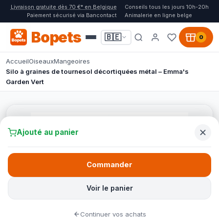
Livraison gratuite dès 70 €* en Belgique
Conseils tous les jours 10h-20h
Paiement sécurisé via Bancontact
Animalerie en ligne belge
Bopets
🇧🇪
0
Accueil
Oiseaux
Mangeoires
Silo à graines de tournesol décortiquées métal – Emma's
Garden Vert
Ajouté au panier
Commander
Voir le panier
Continuer vos achats