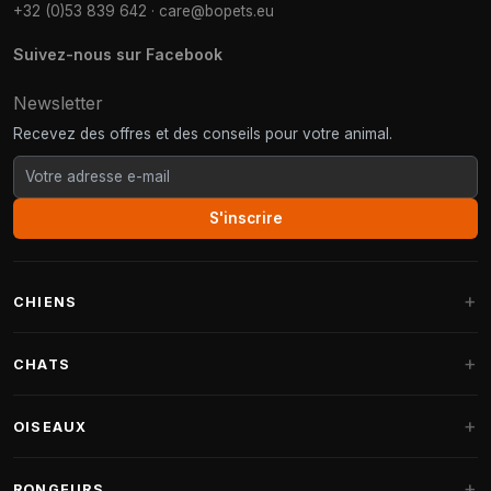
+32 (0)53 839 642
·
care@bopets.eu
Suivez-nous sur Facebook
Newsletter
Recevez des offres et des conseils pour votre animal.
S'inscrire
CHIENS
Paniers pour chiens
CHATS
Coussins pour chiens
Arbres à chat
OISEAUX
Paniers Fantail
Arbres à chat grandes races
Nourriture pour chiens
Perruches
RONGEURS