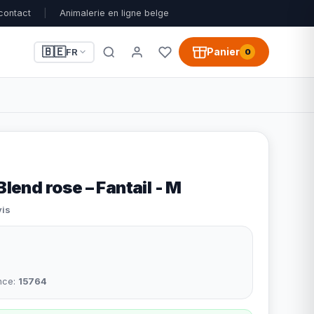
contact
|
Animalerie en ligne belge
🇧🇪
Panier
FR
0
Blend rose – Fantail - M
vis
nce:
15764