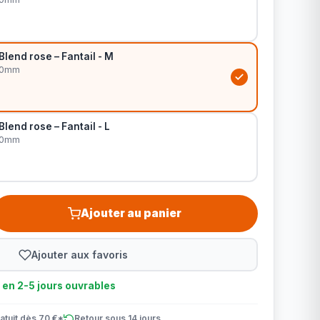
Blend rose – Fantail - M
20mm
Blend rose – Fantail - L
20mm
Ajouter au panier
Ajouter aux favoris
n en 2-5 jours ouvrables
atuit dès 70 €*
Retour sous 14 jours