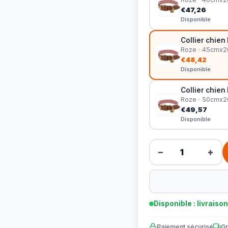
€47,26
Disponible
Collier chien 
Roze · 45cmx
€48,42
Disponible
Collier chien 
Roze · 50cmx
€49,57
Disponible
−
+
Disponible : livraiso
Paiement sécurisé
Gr