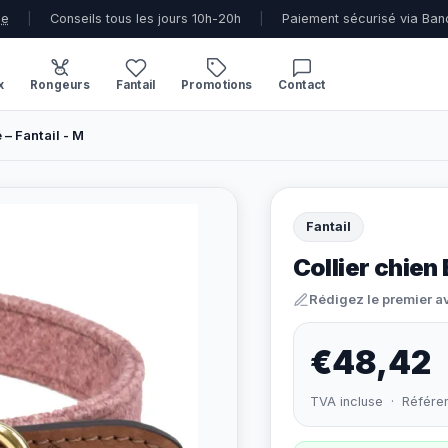
ue
|
Conseils tous les jours 10h-20h
|
Paiement sécurisé via Ban
x
Rongeurs
Fantail
Promotions
Contact
 – Fantail - M
Fantail
Collier chien 
Rédigez le premier a
€48,42
TVA incluse · Référe