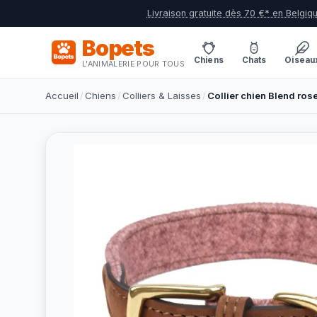
Livraison gratuite dès 70 €* en Belgiq
Bopets
Chiens
Chats
Oiseau
L'ANIMALERIE POUR TOUS
Accueil
/
Chiens
/
Colliers & Laisses
/
Collier chien Blend rose