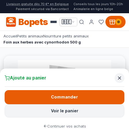
Livraison gratuite dès 70 €* en Belgique
Conseils tous les jours 10h-20h
Paiement sécurisé via Bancontact
Animalerie en ligne belge
Bopets
🇧🇪
0
Accueil
Petits animaux
Nourriture petits animaux
Foin aux herbes avec cynorrhodon 500 g
Ajouté au panier
Commander
Voir le panier
Continuer vos achats