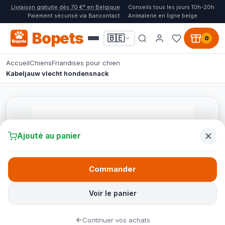
Livraison gratuite dès 70 €* en Belgique
Conseils tous les jours 10h-20h
Paiement sécurisé via Bancontact
Animalerie en ligne belge
Bopets
🇧🇪
0
Accueil
Chiens
Friandises pour chien
Kabeljauw vlecht hondensnack
Ajouté au panier
Commander
Voir le panier
Continuer vos achats