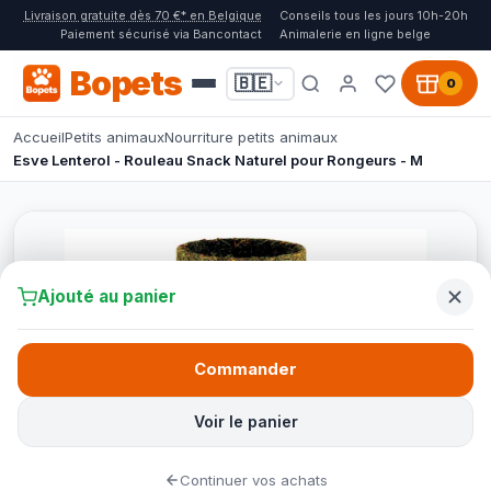
Livraison gratuite dès 70 €* en Belgique
Conseils tous les jours 10h-20h
Paiement sécurisé via Bancontact
Animalerie en ligne belge
Bopets
🇧🇪
0
Accueil
Petits animaux
Nourriture petits animaux
Esve Lenterol - Rouleau Snack Naturel pour Rongeurs - M
Ajouté au panier
Commander
Voir le panier
Continuer vos achats