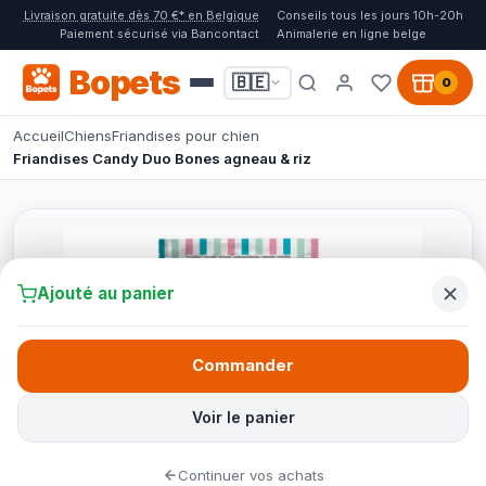
Livraison gratuite dès 70 €* en Belgique
Conseils tous les jours 10h-20h
Paiement sécurisé via Bancontact
Animalerie en ligne belge
Bopets
🇧🇪
0
Accueil
Chiens
Friandises pour chien
Friandises Candy Duo Bones agneau & riz
Ajouté au panier
Commander
Voir le panier
Continuer vos achats