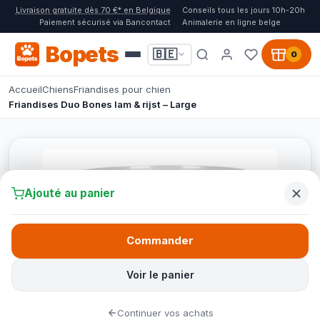
Livraison gratuite dès 70 €* en Belgique
Conseils tous les jours 10h-20h
Paiement sécurisé via Bancontact
Animalerie en ligne belge
Bopets
🇧🇪
0
Accueil
Chiens
Friandises pour chien
Friandises Duo Bones lam & rijst – Large
Ajouté au panier
Commander
Voir le panier
Continuer vos achats