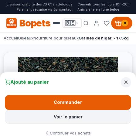
Livraison gratuite dès 70 €* en Belgique
Conseils tous les jours 10h-20h
Paiement sécurisé via Bancontact
Animalerie en ligne belge
Bopets
🇧🇪
0
Accueil
Oiseaux
Nourriture pour oiseaux
Graines de nigari - 17.5kg
Ajouté au panier
Commander
Voir le panier
Continuer vos achats