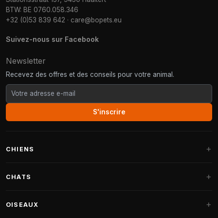
BTW: BE 0760.058.346
+32 (0)53 839 642
·
care@bopets.eu
Suivez-nous sur Facebook
Newsletter
Recevez des offres et des conseils pour votre animal.
S'inscrire
CHIENS
Paniers pour chiens
CHATS
Coussins pour chiens
Arbres à chat
OISEAUX
Paniers Fantail
Arbres à chat grandes races