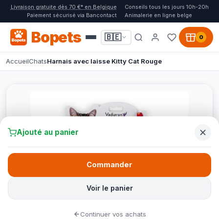
Livraison gratuite dès 70 €* en Belgique
Conseils tous les jours 10h-20h
Paiement sécurisé via Bancontact
Animalerie en ligne belge
Bopets
🇧🇪
0
Accueil
Chats
Harnais avec laisse Kitty Cat Rouge
Ajouté au panier
Commander
Voir le panier
Continuer vos achats