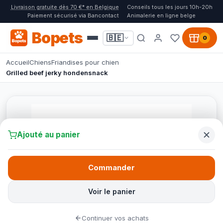
Livraison gratuite dès 70 €* en Belgique
Conseils tous les jours 10h-20h
Paiement sécurisé via Bancontact
Animalerie en ligne belge
Bopets
🇧🇪
0
Accueil
Chiens
Friandises pour chien
Grilled beef jerky hondensnack
Ajouté au panier
Commander
Voir le panier
Continuer vos achats