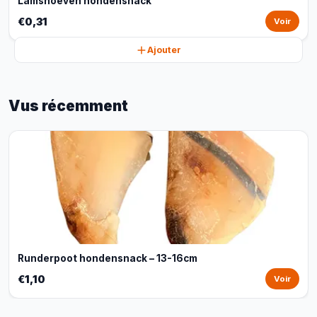
Lamshoeven hondensnack
€0,31
Voir
Ajouter
Vus récemment
Runderpoot hondensnack – 13-16cm
€1,10
Voir