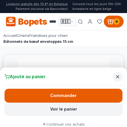
Livraison gratuite dès 70 €* en Belgique
Conseils tous les jours 10h-20h
Paiement sécurisé via Bancontact
Animalerie en ligne belge
Bopets
🇧🇪
0
Accueil
Chiens
Friandises pour chien
Bâtonnets de bœuf enveloppés 15 cm
Ajouté au panier
Commander
Voir le panier
Continuer vos achats