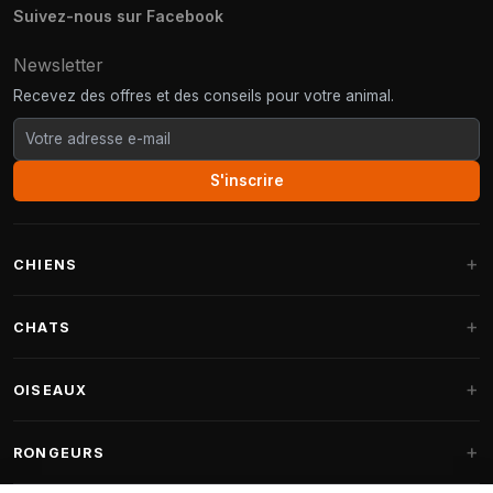
Suivez-nous sur Facebook
Newsletter
Recevez des offres et des conseils pour votre animal.
S'inscrire
CHIENS
Paniers pour chiens
CHATS
Coussins pour chiens
Arbres à chat
OISEAUX
Paniers Fantail
Arbres à chat grandes races
Nourriture pour chiens
Perruches
RONGEURS
Arbres à chat Maine Coon
Friandises pour chiens
Nourriture oiseaux d'intérieur