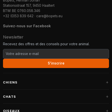
Bopets, Herman Johan
Stationsstraat 157, 9450 Haaltert
BTW: BE 0760.058.346
+32 (0)53 839 642
·
care@bopets.eu
Suivez-nous sur Facebook
Newsletter
Recevez des offres et des conseils pour votre animal.
S'inscrire
CHIENS
Paniers pour chiens
CHATS
Coussins pour chiens
Arbres à chat
OISEAUX