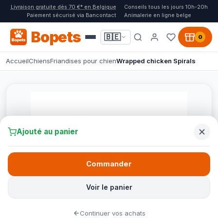
Livraison gratuite dès 70 €* en Belgique
Conseils tous les jours 10h-20h
Paiement sécurisé via Bancontact
Animalerie en ligne belge
Bopets
🇧🇪
0
Accueil
Chiens
Friandises pour chien
Wrapped chicken Spirals
Ajouté au panier
Commander
Voir le panier
Continuer vos achats