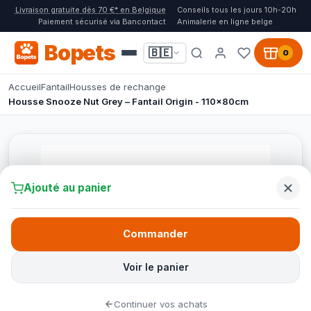
Livraison gratuite dès 70 €* en Belgique
Conseils tous les jours 10h-20h
Paiement sécurisé via Bancontact
Animalerie en ligne belge
Bopets
🇧🇪
0
Accueil
Fantail
Housses de rechange
Housse Snooze Nut Grey – Fantail Origin - 110x80cm
Ajouté au panier
Commander
Voir le panier
Continuer vos achats