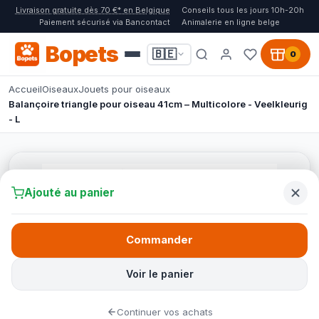
Livraison gratuite dès 70 €* en Belgique
Conseils tous les jours 10h-20h
Paiement sécurisé via Bancontact
Animalerie en ligne belge
Bopets
🇧🇪
0
Accueil
Oiseaux
Jouets pour oiseaux
Balançoire triangle pour oiseau 41cm – Multicolore - Veelkleurig
- L
Ajouté au panier
Commander
Voir le panier
Continuer vos achats