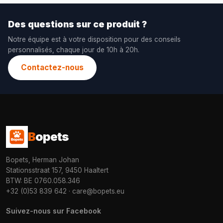
Des questions sur ce produit ?
Notre équipe est à votre disposition pour des conseils
personnalisés, chaque jour de 10h à 20h.
Contactez-nous
B
opets
Bopets, Herman Johan
Stationsstraat 157, 9450 Haaltert
BTW: BE 0760.058.346
+32 (0)53 839 642
·
care@bopets.eu
Suivez-nous sur Facebook