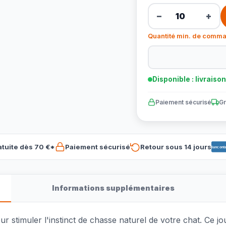
−
+
Quantité min. de comma
Disponible : livraiso
Paiement sécurisé
Gr
atuite dès 70 €*
Paiement sécurisé
Retour sous 14 jours
Banconta
Informations supplémentaires
r stimuler l'instinct de chasse naturel de votre chat. Ce j