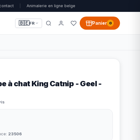
contact
|
Animalerie en ligne belge
🇧🇪
Panier
FR
0
be à chat King Catnip - Geel -
vis
nce:
23506