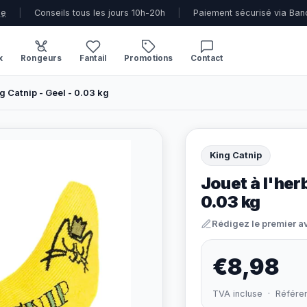
ue
|
Conseils tous les jours 10h-20h
|
Paiement sécurisé via Ban
x
Rongeurs
Fantail
Promotions
Contact
ng Catnip - Geel - 0.03 kg
King Catnip
Jouet à l'her
0.03 kg
Rédigez le premier a
€8,98
TVA incluse · Référe