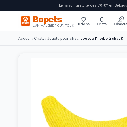
Livraison gratuite dès 70 €* en Belgiq
Bopets
Chiens
Chats
Oiseau
L'ANIMALERIE POUR TOUS
Accueil
/
Chats
/
Jouets pour chat
/
Jouet à l'herbe à chat Ki