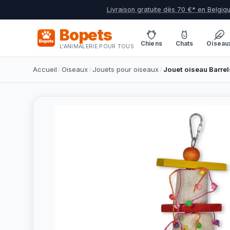
Livraison gratuite dès 70 €* en Belgiq
Bopets
Chiens
Chats
Oiseau
L'ANIMALERIE POUR TOUS
Accueil
/
Oiseaux
/
Jouets pour oiseaux
/
Jouet oiseau Barrel