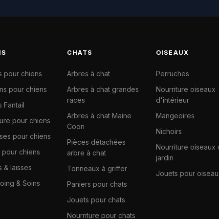
NS
CHATS
OISEAUX
s pour chiens
Arbres à chat
Perruches
ns pour chiens
Arbres à chat grandes
Nourriture oiseaux
races
d'intérieur
 Fantail
Arbres à chat Maine
Mangeoires
ture pour chiens
Coon
Nichoirs
ises pour chiens
Pièces détachées
Nourriture oiseaux
 pour chiens
arbre à chat
jardin
s & laisses
Tonneaux à griffer
Jouets pour oiseau
ing & Soins
Paniers pour chats
Jouets pour chats
Nourriture pour chats