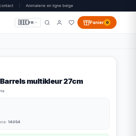
contact
|
Animalerie en ligne belge
🇧🇪
Panier
FR
0
Barrels multikleur 27cm
vis
nce:
14054