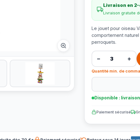
Livraison en 2-
Livraison gratuite 
Le jouet pour oiseau Va
comportement naturel 
perroquets.
−
+
Quantité min. de comma
Disponible : livraiso
Paiement sécurisé
Gr
atuite dès 70 €*
Paiement sécurisé
Retour sous 14 jours
Banconta