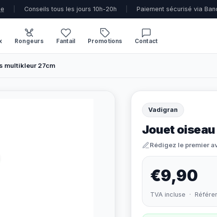
ue
|
Conseils tous les jours 10h-20h
|
Paiement sécurisé via Ban
x
Rongeurs
Fantail
Promotions
Contact
s multikleur 27cm
Vadigran
Jouet oiseau 
Rédigez le premier a
€9,90
TVA incluse · Référe