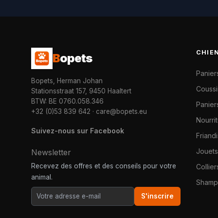
CHIE
B
opets
Panier
Bopets, Herman Johan
Coussi
Stationsstraat 157, 9450 Haaltert
BTW: BE 0760.058.346
Paniers
+32 (0)53 839 642
·
care@bopets.eu
Nourri
Suivez-nous sur Facebook
Friand
Jouets
Newsletter
Recevez des offres et des conseils pour votre
Collier
animal.
Shampo
S'inscrire