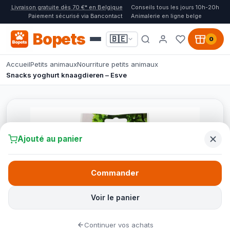
Livraison gratuite dès 70 €* en Belgique
Conseils tous les jours 10h-20h
Paiement sécurisé via Bancontact
Animalerie en ligne belge
Bopets
🇧🇪
0
Accueil
Petits animaux
Nourriture petits animaux
Snacks yoghurt knaagdieren – Esve
Ajouté au panier
Commander
Voir le panier
Continuer vos achats