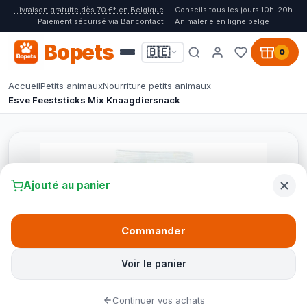
Livraison gratuite dès 70 €* en Belgique
Conseils tous les jours 10h-20h
Paiement sécurisé via Bancontact
Animalerie en ligne belge
Bopets
🇧🇪
0
Accueil
Petits animaux
Nourriture petits animaux
Esve Feeststicks Mix Knaagdiersnack
Ajouté au panier
Commander
Voir le panier
Continuer vos achats