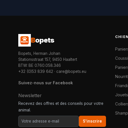
CHIE
B
opets
Panier
Bopets, Herman Johan
Coussi
Stationsstraat 157, 9450 Haaltert
BTW: BE 0760.058.346
Paniers
+32 (0)53 839 642
·
care@bopets.eu
Nourri
Suivez-nous sur Facebook
Friand
Jouets
Newsletter
Recevez des offres et des conseils pour votre
Collier
animal.
Shampo
S'inscrire