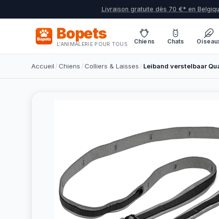
Livraison gratuite dès 70 €* en Belgiq
Bopets
Chiens
Chats
Oiseau
L'ANIMALERIE POUR TOUS
Accueil
/
Chiens
/
Colliers & Laisses
/
Leiband verstelbaar Qu