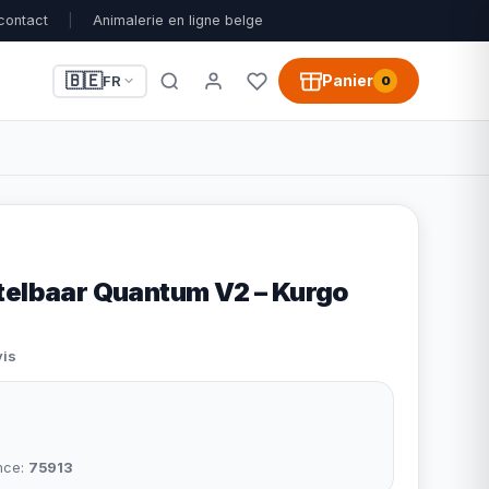
contact
|
Animalerie en ligne belge
🇧🇪
Panier
FR
0
telbaar Quantum V2 – Kurgo
vis
nce:
75913