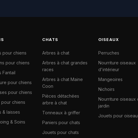
NS
CHATS
OISEAUX
s pour chiens
Arbres à chat
Perruches
ns pour chiens
Arbres à chat grandes
Nourriture oiseaux
races
d'intérieur
 Fantail
Arbres à chat Maine
Mangeoires
ture pour chiens
Coon
Nichoirs
ises pour chiens
Pièces détachées
Nourriture oiseaux
 pour chiens
arbre à chat
jardin
s & laisses
Tonneaux à griffer
Jouets pour oiseau
ing & Soins
Paniers pour chats
Jouets pour chats