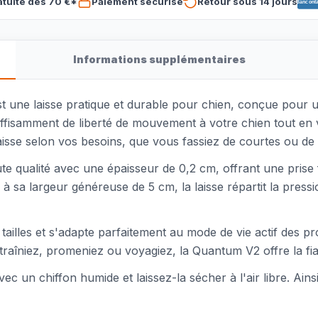
atuite dès 70 €*
Paiement sécurisé
Retour sous 14 jours
Banconta
Informations supplémentaires
st une laisse pratique et durable pour chien, conçue pour 
suffisamment de liberté de mouvement à votre chien tout en
 laisse selon vos besoins, que vous fassiez de courtes ou 
ute qualité avec une épaisseur de 0,2 cm, offrant une prise
e à sa largeur généreuse de 5 cm, la laisse répartit la pre
 tailles et s'adapte parfaitement au mode de vie actif des pr
aîniez, promeniez ou voyagiez, la Quantum V2 offre la fiab
vec un chiffon humide et laissez-la sécher à l'air libre. Ainsi