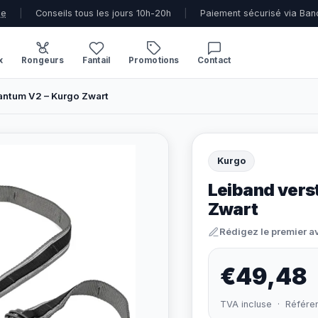
ue
|
Conseils tous les jours 10h-20h
|
Paiement sécurisé via Ban
x
Rongeurs
Fantail
Promotions
Contact
antum V2 – Kurgo Zwart
Kurgo
Leiband vers
Zwart
Rédigez le premier a
€49,48
TVA incluse · Référe