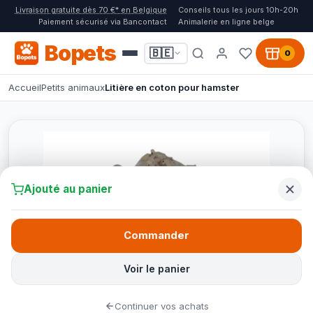
Livraison gratuite dès 70 €* en Belgique
Conseils tous les jours 10h-20h
Paiement sécurisé via Bancontact
Animalerie en ligne belge
Bopets
🇧🇪
0
Accueil
Petits animaux
Litière en coton pour hamster
Ajouté au panier
Commander
Voir le panier
Continuer vos achats