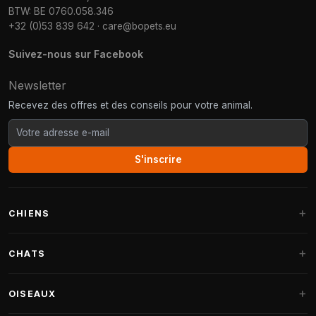
BTW: BE 0760.058.346
+32 (0)53 839 642
·
care@bopets.eu
Suivez-nous sur Facebook
Newsletter
Recevez des offres et des conseils pour votre animal.
S'inscrire
CHIENS
Paniers pour chiens
CHATS
Coussins pour chiens
Arbres à chat
OISEAUX
Paniers Fantail
Arbres à chat grandes races