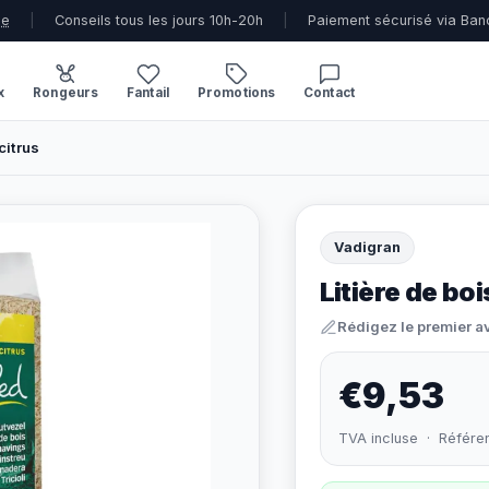
ue
|
Conseils tous les jours 10h-20h
|
Paiement sécurisé via Ban
x
Rongeurs
Fantail
Promotions
Contact
citrus
Vadigran
Litière de boi
Rédigez le premier a
€9,53
TVA incluse · Référe