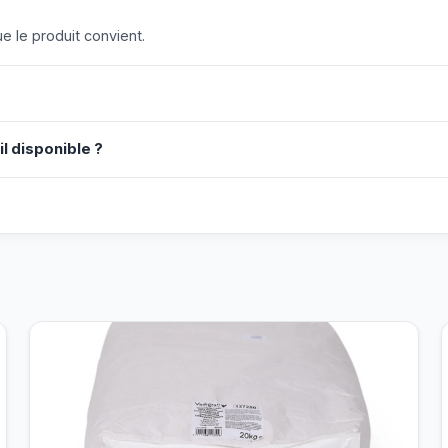
 le produit convient.
il disponible ?
?