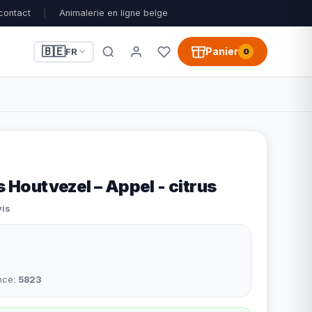
contact
|
Animalerie en ligne belge
🇧🇪
Panier
FR
0
s Houtvezel – Appel - citrus
vis
nce:
5823