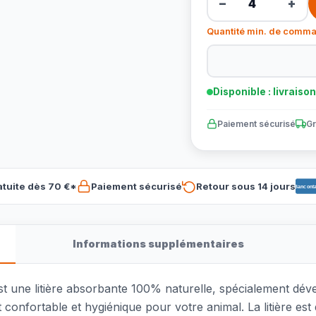
−
+
Quantité min. de comma
Disponible : livraiso
Paiement sécurisé
Gr
atuite dès 70 €*
Paiement sécurisé
Retour sous 14 jours
Banconta
Informations supplémentaires
st une litière absorbante 100% naturelle, spécialement dév
confortable et hygiénique pour votre animal. La litière est