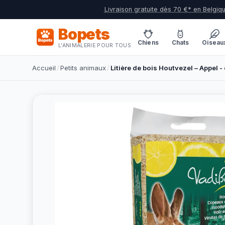
Livraison gratuite dès 70 €* en Belgiq
Bopets
Chiens
Chats
Oiseau
L'ANIMALERIE POUR TOUS
Accueil
/
Petits animaux
/
Litière de bois Houtvezel – Appel - 