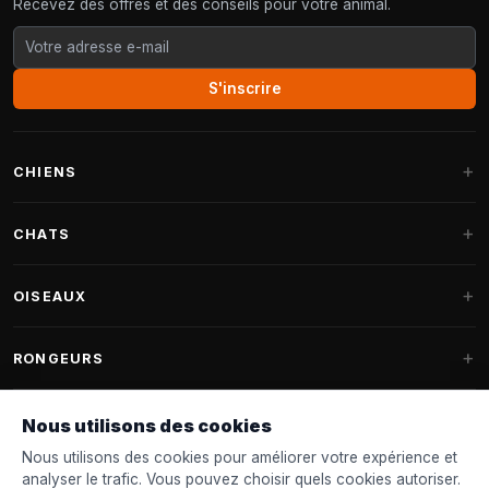
Recevez des offres et des conseils pour votre animal.
S'inscrire
CHIENS
Paniers pour chiens
CHATS
Coussins pour chiens
Arbres à chat
OISEAUX
Paniers Fantail
Arbres à chat grandes races
Nourriture pour chiens
Perruches
RONGEURS
Arbres à chat Maine Coon
Friandises pour chiens
Nourriture oiseaux d'intérieur
Pièces détachées arbre à chat
Nourriture pour lapins
Nous utilisons des cookies
Jouets pour chiens
Mangeoires
FANTAIL
Tonneaux à griffer
Nourriture pour rongeurs
Nous utilisons des cookies pour améliorer votre expérience et
Colliers & laisses
Nichoirs
analyser le trafic. Vous pouvez choisir quels cookies autoriser.
Paniers pour chats