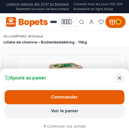
Livraison gratuite dès 70 €* en Belgique
Conseils tous les jours 10h-20h
Paiement sécurisé via Bancontact
Animalerie en ligne belge
Bopets
🇧🇪
0
Accueil
Petits animaux
Litière de chanvre – Bodembedekking - 15kg
Ajouté au panier
Commander
Voir le panier
Continuer vos achats