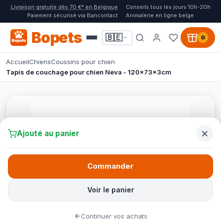
Livraison gratuite dès 70 €* en Belgique
Conseils tous les jours 10h-20h
Paiement sécurisé via Bancontact
Animalerie en ligne belge
Bopets
🇧🇪
0
Accueil
Chiens
Coussins pour chien
Tapis de couchage pour chien Neva - 120x73x3cm
Ajouté au panier
Commander
Voir le panier
Continuer vos achats