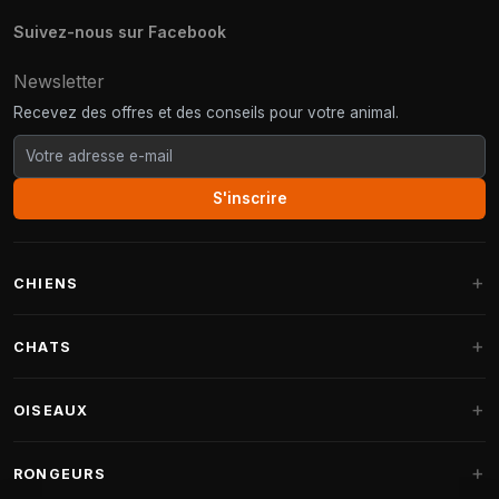
Suivez-nous sur Facebook
Newsletter
Recevez des offres et des conseils pour votre animal.
S'inscrire
CHIENS
Paniers pour chiens
CHATS
Coussins pour chiens
Arbres à chat
OISEAUX
Paniers Fantail
Arbres à chat grandes races
Nourriture pour chiens
Perruches
RONGEURS
Arbres à chat Maine Coon